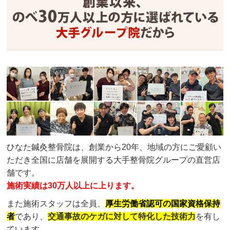
ひなた鍼灸整骨院は、創業から20年、地域の方にご愛顧い
ただき全国に店舗を展開する大手整骨院グループの直営店
舗です。
施術実績は30万人以上に上ります。
また施術スタッフは全員、
厚生労働省認可の国家資格保持
者
であり、
交通事故のケガに対して特化した技術力
を有し
ています。