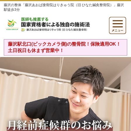
藤沢の整体「藤沢あおば接骨院はりきゅう院（旧 ひなた鍼灸整骨院）」藤沢
駅徒歩3分
藤沢駅北口(ビックカメラ側)の整骨院！保険適用OK！
土日祝日も休まず営業中！