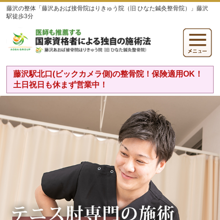
藤沢の整体「藤沢あおば接骨院はりきゅう院（旧 ひなた鍼灸整骨院）」藤沢
駅徒歩3分
藤沢駅北口(ビックカメラ側)の整骨院！保険適用OK！
土日祝日も休まず営業中！