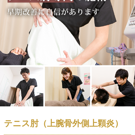
テニス肘（上腕骨外側上顆炎）