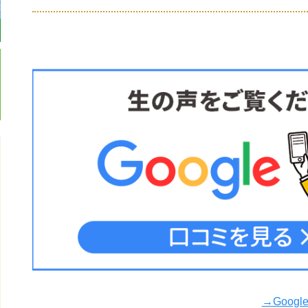
→Goog