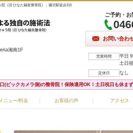
院（旧 ひなた鍼灸整骨院）」藤沢駅徒歩3分
ご予約・お
046
お問い合わ
ria湘南1F
平日 9
営業時間
土日祝 
なし
定休日
口(ビックカメラ側)の整骨院！保険適用OK！土日祝日も休ま
メニュー/料金
お客様の声
アクセス