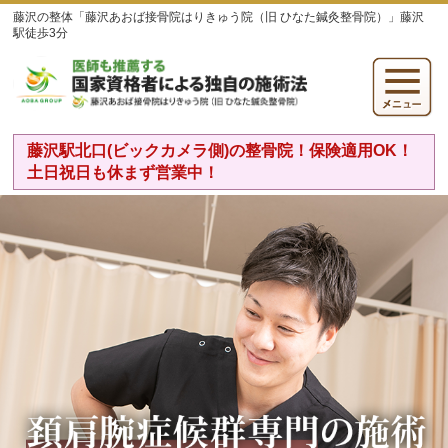
藤沢の整体「藤沢あおば接骨院はりきゅう院（旧 ひなた鍼灸整骨院）」藤沢
駅徒歩3分
藤沢駅北口(ビックカメラ側)の整骨院！保険適用OK！
土日祝日も休まず営業中！