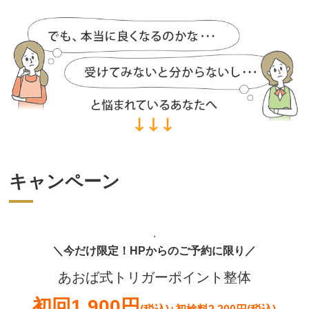
キャンペーン
.
＼今だけ限定！HPからのご予約に限り／
あおば式トリガーポイント整体
初回
1,900円