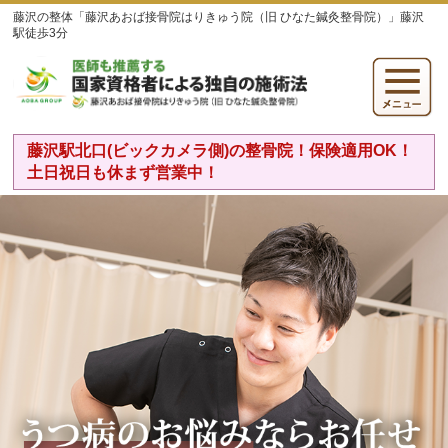
藤沢の整体「藤沢あおば接骨院はりきゅう院（旧 ひなた鍼灸整骨院）」藤沢
駅徒歩3分
藤沢駅北口(ビックカメラ側)の整骨院！保険適用OK！
土日祝日も休まず営業中！