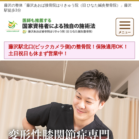
藤沢の整体「藤沢あおば接骨院はりきゅう院（旧 ひなた鍼灸整骨院）」藤沢
駅徒歩3分
藤沢駅北口(ビックカメラ側)の整骨院！保険適用OK！
土日祝日も休まず営業中！