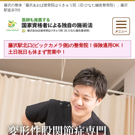
藤沢の整体「藤沢あおば接骨院はりきゅう院（旧 ひなた鍼灸整骨院）」藤沢
駅徒歩3分
藤沢駅北口(ビックカメラ側)の整骨院！保険適用OK！
土日祝日も休まず営業中！