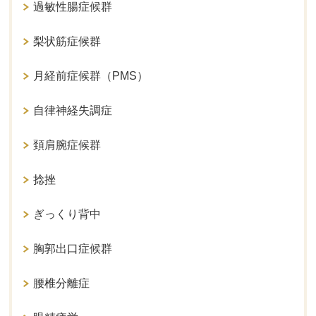
過敏性腸症候群
梨状筋症候群
月経前症候群（PMS）
自律神経失調症
頚肩腕症候群
捻挫
ぎっくり背中
胸郭出口症候群
腰椎分離症