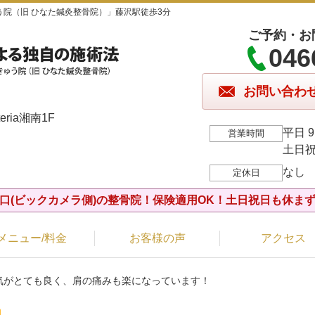
院（旧 ひなた鍼灸整骨院）」藤沢駅徒歩3分
ご予約・お
046
お問い合わ
ria湘南1F
平日 9
営業時間
土日祝 
なし
定休日
口(ビックカメラ側)の整骨院！保険適用OK！土日祝日も休ま
メニュー/料金
お客様の声
アクセス
囲気がとても良く、肩の痛みも楽になっています！